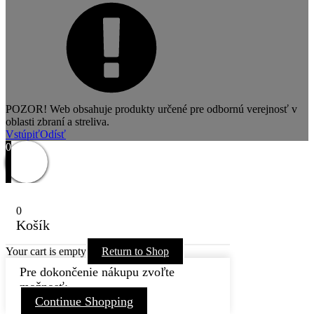
POZOR! Web obsahuje produkty určené pre odbornú verejnosť v
oblasti zbraní a streliva.
Vstúpiť
Odísť
0
0
Košík
Your cart is empty
Return to Shop
Pre dokončenie nákupu zvoľte
možnosť:
Continue Shopping