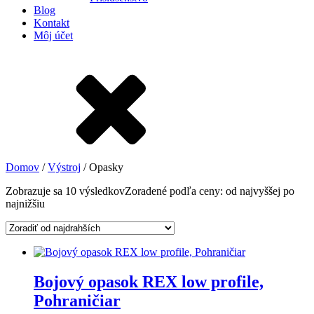
Blog
Kontakt
Môj účet
Domov
/
Výstroj
/ Opasky
Zobrazuje sa 10 výsledkov
Zoradené podľa ceny: od najvyššej po
najnižšiu
Bojový opasok REX low profile,
Pohraničiar