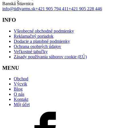
Banská Štiavnica
info@tidlyarms.sk
+421 905 794 411
+421 905 228 446
INFO
Všeobecné obchodné podmienky
Reklamačný poriadok
Dodacie a platobné podmienky
Ochrana osobných údajov
Veľkostné tabuľky
Zásady používania súborov cookie (EÚ)
MENU
Obchod
Výcvik
Blog
O nás
Kontakt
Môj účet