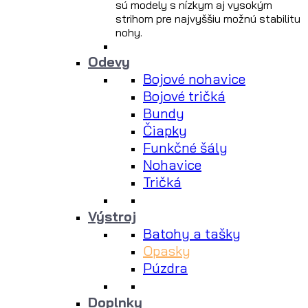
sú modely s nízkym aj vysokým
strihom pre najvyššiu možnú stabilitu
nohy.
Odevy
Bojové nohavice
Bojové tričká
Bundy
Čiapky
Funkčné šály
Nohavice
Tričká
Výstroj
Batohy a tašky
Opasky
Púzdra
Doplnky