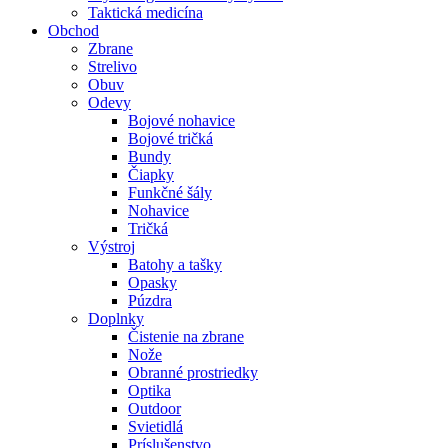
Taktická medicína
Obchod
Zbrane
Strelivo
Obuv
Odevy
Bojové nohavice
Bojové tričká
Bundy
Čiapky
Funkčné šály
Nohavice
Tričká
Výstroj
Batohy a tašky
Opasky
Púzdra
Doplnky
Čistenie na zbrane
Nože
Obranné prostriedky
Optika
Outdoor
Svietidlá
Príslušenstvo