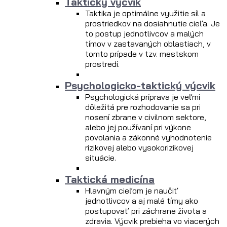
Taktický výcvik
Taktika je optimálne využitie síl a
prostriedkov na dosiahnutie cieľa. Je
to postup jednotlivcov a malých
tímov v zastavaných oblastiach, v
tomto prípade v tzv. mestskom
prostredí.
Psychologicko-taktický výcvik
Psychologická príprava je veľmi
dôležitá pre rozhodovanie sa pri
nosení zbrane v civilnom sektore,
alebo jej používaní pri výkone
povolania a zákonné vyhodnotenie
rizikovej alebo vysokorizikovej
situácie.
Taktická medicína
Hlavným cieľom je naučiť
jednotlivcov a aj malé tímy ako
postupovať pri záchrane života a
zdravia. Výcvik prebieha vo viacerých