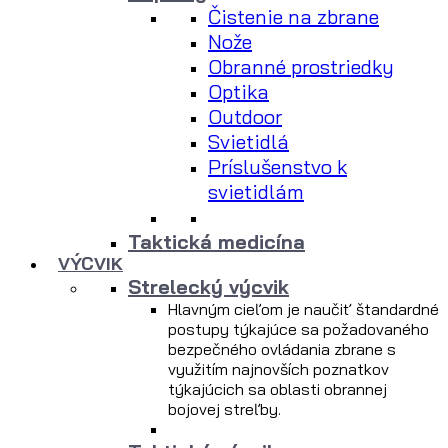
Čistenie na zbrane
Nože
Obranné prostriedky
Optika
Outdoor
Svietidlá
Príslušenstvo k
svietidlám
Taktická medicína
VÝCVIK
Strelecký výcvik
Hlavným cieľom je naučiť štandardné
postupy týkajúce sa požadovaného
bezpečného ovládania zbrane s
využitím najnovších poznatkov
týkajúcich sa oblasti obrannej
bojovej streľby.